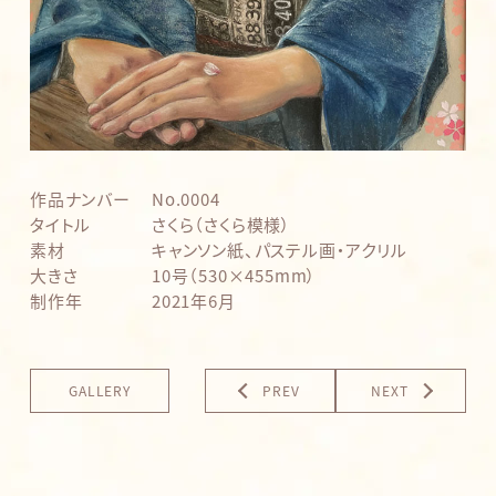
作品ナンバー
No.0004
タイトル
さくら（さくら模様）
素材
キャンソン紙、パステル画・アクリル
大きさ
10号（530×455mm）
制作年
2021年6月
GALLERY
PREV
NEXT